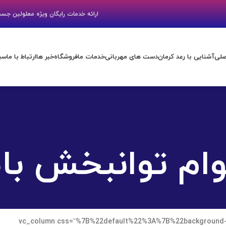
ارائه خدمات رایگان ویژه معلولین جس
صلی
آشنایی با رعد کرمان
دست های مهربانی
خدمات ما
فروشگاه
خبر ها
ارتباط با ما
سبد
ام توانبخش با
[vc_row height=”small” content_placement=”middle”][vc_column css=”%7B%22default%22%3A%7B%22background