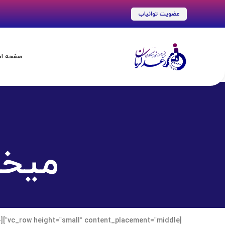
عضویت توانیاب
صفحه ا
میخو
-