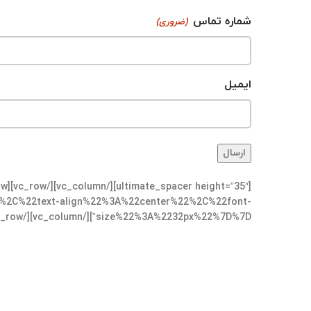
شماره تماس
(ضروری)
ایمیل
2C%22text-align%22%3A%22center%22%2C%22font-
size%22%3A%2232px%22%7D%7D”][/vc_column][/vc_row]