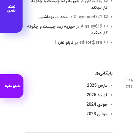
رعد کرمان
در
خیریه رعد چیست و چگونه
کمک
کار میکند
نقدی
Cheyenne4721
در
خدمات بهداشتی
Ainsley619
در
خیریه رعد چیست و چگونه
کار میکند
editor@srn
در
تابلو نقره 1
بایگانی‌ها
ته میشود.”
مارس 2025
تابلو نقره
css
فوریه 2025
جولای 2024
جولای 2023