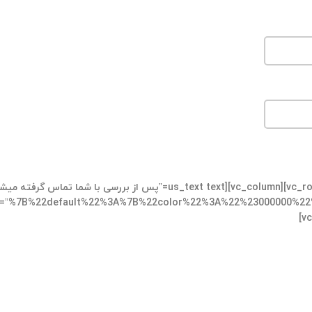
[ultimate_spacer height=”35″][/vc_column][/vc_row][vc_row][vc_column][us_text text=”پس از بررسی با شما تماس گرف
=”%7B%22default%22%3A%7B%22color%22%3A%22%23000000%22%