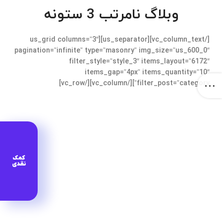
وبلاگ نامرتب 3 ستونه
[/vc_column_text][us_separator][us_grid columns=”3″
pagination=”infinite” type=”masonry” img_size=”us_600_0″
filter_style=”style_3″ items_layout=”6172″
items_gap=”4px” items_quantity=”10″
filter_post=”category”][/vc_column][/vc_row]
کمک
نقدی