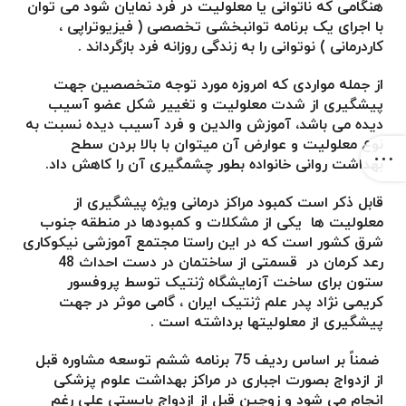
هنگامی که ناتوانی یا معلولیت در فرد نمایان شود می توان
با اجرای یک برنامه توانبخشی تخصصی ( فیزیوتراپی ،
کاردرمانی ) نوتوانی را به زندگی روزانه فرد بازگرداند .
از جمله مواردی که امروزه مورد توجه متخصصین جهت
پیشگیری از شدت معلولیت و تغییر شکل عضو آسیب
دیده می باشد، آموزش والدین و فرد آسیب دیده نسبت به
نوع معلولیت و عوارض آن میتوان با بالا بردن سطح
بهداشت روانی خانواده بطور چشمگیری آن را کاهش داد.
قابل ذکر است کمبود مراکز درمانی ویژه پیشگیری از
معلولیت ها یکی از مشکلات و کمبودها در منطقه جنوب
شرق کشور است که در این راستا مجتمع آموزشی نیکوکاری
رعد کرمان در قسمتی از ساختمان در دست احداث 48
ستون برای ساخت آزمایشگاه ژنتیک توسط پروفسور
کریمی نژاد پدر علم ژنتیک ایران ، گامی موثر در جهت
پیشگیری از معلولیتها برداشته است .
ضمناً بر اساس ردیف 75 برنامه ششم توسعه مشاوره قبل
از ازدواج بصورت اجباری در مراکز بهداشت علوم پزشکی
انجام می شود و زوجین قبل از ازدواج بایستی علی رغم