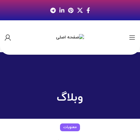
وبلاگ
معنویات