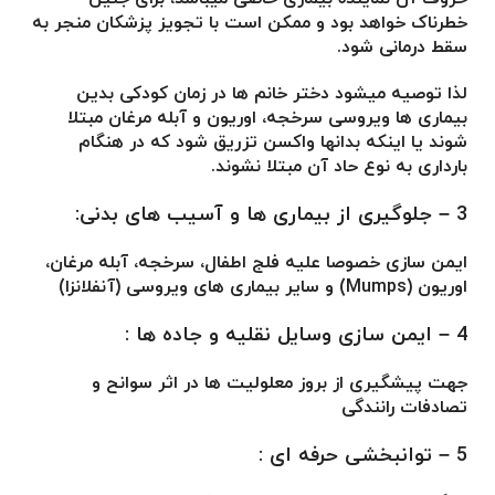
خطرناک خواهد بود و ممکن است با تجویز پزشکان منجر به
سقط درمانی شود.
لذا توصیه میشود دختر خانم ها در زمان کودکی بدین
بیماری ها ویروسی سرخجه، اوریون و آبله مرغان مبتلا
شوند یا اینکه بدانها واکسن تزریق شود که در هنگام
بارداری به نوع حاد آن مبتلا نشوند.
3 – جلوگیری از بیماری ها و آسیب های بدنی:
ایمن سازی خصوصا علیه فلج اطفال، سرخجه، آبله مرغان،
اوریون (Mumps) و سایر بیماری های ویروسی (آنفلانزا)
4 – ایمن سازی وسایل نقلیه و جاده ها
:
جهت پیشگیری از بروز معلولیت ها در اثر سوانح و
تصادفات رانندگی
5 – توانبخشی حرفه ای :