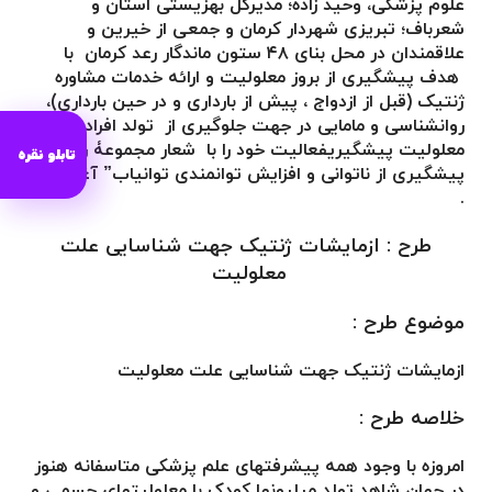
علوم پزشکی، وحید زاده؛ مدیرکل بهزیستی استان و
شعرباف؛ تبریزی شهردار کرمان و جمعی از خیرین و
علاقمندان در محل بنای ۴۸ ستون ماندگار رعد کرمان با
هدف پیشگیری از بروز معلولیت و ارائه خدمات مشاوره
ژنتیک (قبل از ازدواج ، پیش از بارداری و در حین بارداری)،
روانشناسی و مامایی در جهت جلوگیری از تولد افراد دارای
معلولیت پیشگیریفعالیت خود را با شعار مجموعۀ رعد ”
تابلو نقره
پیشگیری از ناتوانی و افزایش توانمندی توانیاب” آغاز نمود
.
طرح : ازمایشات ژنتیک جهت شناسایی علت
معلولیت
موضوع طرح :
ازمایشات ژنتیک جهت شناسایی علت معلولیت
خلاصه طرح :
امروزه با وجود همه پیشرفتهای علم پزشکی متاسفانه هنوز
در جهان شاهد تولد میلیونها کودک با معلولیتهای جسمی و